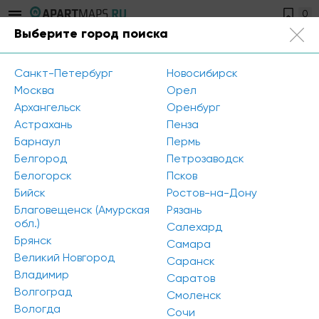
0
Выберите город поиска
Кемерово
Санкт-Петербург
Новосибирск
Главная
/
Новости
Москва
Орел
Архангельск
Оренбург
Астрахань
Пенза
Новости
Барнаул
Пермь
Белгород
Петрозаводск
Белогорск
Псков
Бийск
Ростов-на-Дону
Благовещенск (Амурская
Рязань
обл.)
Салехард
Брянск
Самара
Великий Новгород
Саранск
Владимир
Саратов
Волгоград
Смоленск
Вологда
Сочи