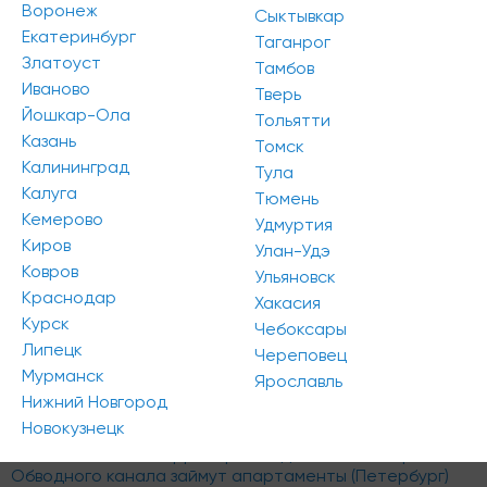
Воронеж
Сыктывкар
Екатеринбург
Таганрог
На Рублёвском шоссе появятся новые апартаменты
Златоуст
Тамбов
бизнес-класса (Москва)
Иваново
Тверь
Девелопером апарт-комплекса выступает московская
Йошкар-Ола
компания St Michael, сообщает realty.ria.ru.
Тольятти
Казань
Томск
Калининград
Тула
Калуга
Тюмень
Кемерово
Удмуртия
Киров
Улан-Удэ
Ковров
Ульяновск
Краснодар
Хакасия
Курск
Чебоксары
Липецк
Череповец
Мурманск
Ярославль
Нижний Новгород
Новокузнецк
Около половины территории под МФК на набережной
Обводного канала займут апартаменты (Петербург)