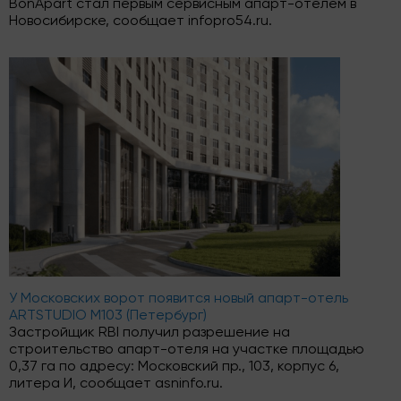
BonApart стал первым сервисным апарт-отелем в
Новосибирске, сообщает infopro54.ru.
У Московских ворот появится новый апарт-отель
ARTSTUDIO M103 (Петербург)
Застройщик RBI получил разрешение на
строительство апарт-отеля на участке площадью
0,37 га по адресу: Московский пр., 103, корпус 6,
литера И, сообщает asninfo.ru.