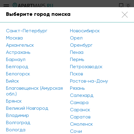
0
Выберите город поиска
Кемерово
Санкт-Петербург
Новосибирск
Главная
/
Аналитика
Москва
Орел
Архангельск
Оренбург
Астрахань
Пенза
Аналитика
Барнаул
Пермь
Белгород
Петрозаводск
IPG.Estate: Обзор рынка гостиничной
Белогорск
Псков
недвижимости в Санкт-Петербурге по итогам I
Бийск
Ростов-на-Дону
полугодия 2022
Благовещенск (Амурская
Рязань
Предложение
обл.)
Салехард
В первом полугодии 2022 прирост номерного фонда
Брянск
Самара
обеспечивался новыми проектами апартаментов. В
Великий Новгород
сегменте консервативных гостиниц на рынок вышел
Саранск
всего один проект.
Владимир
Саратов
На момент 2022 года общий объем качественного
Волгоград
Смоленск
предложения гостиничной недвижимости находится
Вологда
Сочи
на уровне 19 300 номеров.